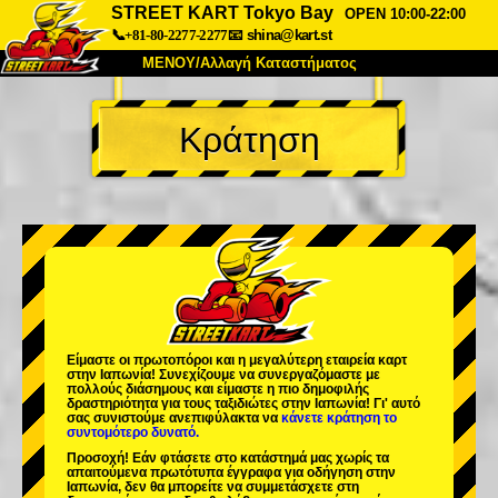
STREET KART Tokyo Bay
OPEN 10:00-22:00
📞+81-80-2277-2277
📧
shina@kart.st
ΜΕΝΟΥ/Αλλαγή Καταστήματος
ΚΥΡΙΩΣ
Κράτηση
Σχετικά
Προδιαγραφές
Τιμές
Πρόσβαση
Αναφορές
Συχνές Ερωτήσεις
Εταιρεία
Κράτηση
Αλλαγή Καταστήματος
Τόκιο Σινάγαουα #1
Τόκιο Ακίχαμπαρα #1
Τόκιο Ακίχαμπαρα #2
Τόκιο Σιμπούγια
Είμαστε οι
πρωτοπόροι
και η
μεγαλύτερη εταιρεία καρτ
Τόκιο Σιμπούγια Annex
Τόκιο Κόλπος
στην Ιαπωνία! Συνεχίζουμε να συνεργαζόμαστε με
πολλούς διάσημους
και είμαστε η
πιο δημοφιλής
δραστηριότητα
για τους ταξιδιώτες στην Ιαπωνία! Γι' αυτό
Τόκιο Ασακούσα
Οσάκα
σας συνιστούμε ανεπιφύλακτα να
κάνετε κράτηση το
συντομότερο δυνατό.
Οκινάουα
Προσοχή! Εάν φτάσετε στο κατάστημά μας χωρίς τα
απαιτούμενα πρωτότυπα έγγραφα για οδήγηση στην
Ιαπωνία, δεν θα μπορείτε να συμμετάσχετε στη