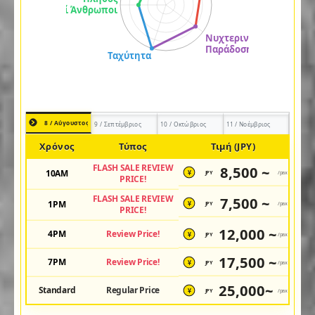
8 / Αύγουστος
9 / Σεπτέμβριος
10 / Οκτώβριος
11 / Νοέμβριος
Χρόνος
Τύπος
Τιμή (JPY)
FLASH SALE REVIEW
8,500 ~
10AM
JPY
/pax
¥
PRICE!
FLASH SALE REVIEW
7,500 ~
1PM
JPY
/pax
¥
PRICE!
12,000 ~
4PM
Review Price!
JPY
/pax
¥
17,500 ~
7PM
Review Price!
JPY
/pax
¥
25,000~
Standard
Regular Price
JPY
/pax
¥