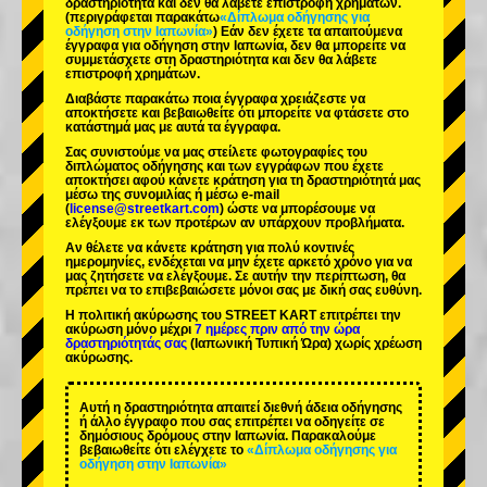
δραστηριότητα και δεν θα λάβετε επιστροφή χρημάτων.
(περιγράφεται παρακάτω
«Δίπλωμα οδήγησης για
οδήγηση στην Ιαπωνία»
) Εάν δεν έχετε τα απαιτούμενα
έγγραφα για οδήγηση στην Ιαπωνία, δεν θα μπορείτε να
συμμετάσχετε στη δραστηριότητα και δεν θα λάβετε
επιστροφή χρημάτων.
Διαβάστε παρακάτω ποια έγγραφα χρειάζεστε να
αποκτήσετε και βεβαιωθείτε ότι μπορείτε να φτάσετε στο
κατάστημά μας με αυτά τα έγγραφα.
Σας συνιστούμε να μας στείλετε φωτογραφίες του
διπλώματος οδήγησης και των εγγράφων που έχετε
αποκτήσει αφού κάνετε κράτηση για τη δραστηριότητά μας
μέσω της συνομιλίας ή μέσω e-mail
(
license@streetkart.com
) ώστε να μπορέσουμε να
ελέγξουμε εκ των προτέρων αν υπάρχουν προβλήματα.
Αν θέλετε να κάνετε κράτηση για πολύ κοντινές
ημερομηνίες, ενδέχεται να μην έχετε αρκετό χρόνο για να
μας ζητήσετε να ελέγξουμε. Σε αυτήν την περίπτωση, θα
πρέπει να το επιβεβαιώσετε μόνοι σας με δική σας ευθύνη.
Η πολιτική ακύρωσης του STREET KART επιτρέπει την
ακύρωση μόνο μέχρι
7 ημέρες πριν από την ώρα
δραστηριότητάς σας
(Ιαπωνική Τυπική Ώρα) χωρίς χρέωση
ακύρωσης.
Αυτή η δραστηριότητα απαιτεί διεθνή άδεια οδήγησης
ή άλλο έγγραφο που σας επιτρέπει να οδηγείτε σε
δημόσιους δρόμους στην Ιαπωνία. Παρακαλούμε
βεβαιωθείτε ότι ελέγχετε το
«Δίπλωμα οδήγησης για
οδήγηση στην Ιαπωνία»