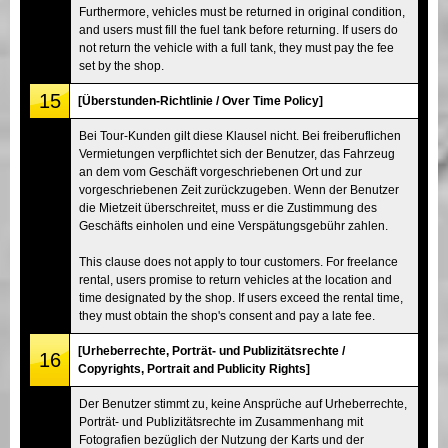
Furthermore, vehicles must be returned in original condition,
and users must fill the fuel tank before returning. If users do
not return the vehicle with a full tank, they must pay the fee
set by the shop.
15
[Überstunden-Richtlinie / Over Time Policy]
Bei Tour-Kunden gilt diese Klausel nicht. Bei freiberuflichen
Vermietungen verpflichtet sich der Benutzer, das Fahrzeug
an dem vom Geschäft vorgeschriebenen Ort und zur
vorgeschriebenen Zeit zurückzugeben. Wenn der Benutzer
die Mietzeit überschreitet, muss er die Zustimmung des
Geschäfts einholen und eine Verspätungsgebühr zahlen.
This clause does not apply to tour customers. For freelance
rental, users promise to return vehicles at the location and
time designated by the shop. If users exceed the rental time,
they must obtain the shop's consent and pay a late fee.
[Urheberrechte, Porträt- und Publizitätsrechte /
16
Copyrights, Portrait and Publicity Rights]
Der Benutzer stimmt zu, keine Ansprüche auf Urheberrechte,
Porträt- und Publizitätsrechte im Zusammenhang mit
Fotografien bezüglich der Nutzung der Karts und der