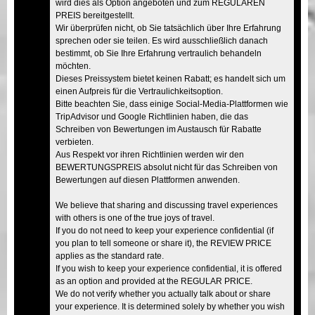
wird dies als Option angeboten und zum REGULÄREN
PREIS bereitgestellt.
Wir überprüfen nicht, ob Sie tatsächlich über Ihre Erfahrung
sprechen oder sie teilen. Es wird ausschließlich danach
bestimmt, ob Sie Ihre Erfahrung vertraulich behandeln
möchten.
Dieses Preissystem bietet keinen Rabatt; es handelt sich um
einen Aufpreis für die Vertraulichkeitsoption.
Bitte beachten Sie, dass einige Social-Media-Plattformen wie
TripAdvisor und Google Richtlinien haben, die das
Schreiben von Bewertungen im Austausch für Rabatte
verbieten.
Aus Respekt vor ihren Richtlinien werden wir den
BEWERTUNGSPREIS absolut nicht für das Schreiben von
Bewertungen auf diesen Plattformen anwenden.
We believe that sharing and discussing travel experiences
with others is one of the true joys of travel.
If you do not need to keep your experience confidential (if
you plan to tell someone or share it), the REVIEW PRICE
applies as the standard rate.
If you wish to keep your experience confidential, it is offered
as an option and provided at the REGULAR PRICE.
We do not verify whether you actually talk about or share
your experience. It is determined solely by whether you wish