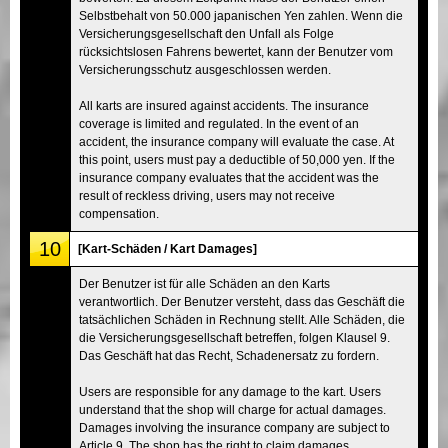
Selbstbehalt von 50.000 japanischen Yen zahlen. Wenn die
Versicherungsgesellschaft den Unfall als Folge
rücksichtslosen Fahrens bewertet, kann der Benutzer vom
Versicherungsschutz ausgeschlossen werden.
All karts are insured against accidents. The insurance
coverage is limited and regulated. In the event of an
accident, the insurance company will evaluate the case. At
this point, users must pay a deductible of 50,000 yen. If the
insurance company evaluates that the accident was the
result of reckless driving, users may not receive
compensation.
10
[Kart-Schäden / Kart Damages]
Der Benutzer ist für alle Schäden an den Karts
verantwortlich. Der Benutzer versteht, dass das Geschäft die
tatsächlichen Schäden in Rechnung stellt. Alle Schäden, die
die Versicherungsgesellschaft betreffen, folgen Klausel 9.
Das Geschäft hat das Recht, Schadenersatz zu fordern.
Users are responsible for any damage to the kart. Users
understand that the shop will charge for actual damages.
Damages involving the insurance company are subject to
Article 9. The shop has the right to claim damages.