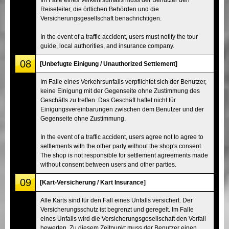
Reiseleiter, die örtlichen Behörden und die
Versicherungsgesellschaft benachrichtigen.
In the event of a traffic accident, users must notify the tour
guide, local authorities, and insurance company.
08
[Unbefugte Einigung / Unauthorized Settlement]
Im Falle eines Verkehrsunfalls verpflichtet sich der Benutzer,
keine Einigung mit der Gegenseite ohne Zustimmung des
Geschäfts zu treffen. Das Geschäft haftet nicht für
Einigungsvereinbarungen zwischen dem Benutzer und der
Gegenseite ohne Zustimmung.
In the event of a traffic accident, users agree not to agree to
settlements with the other party without the shop's consent.
The shop is not responsible for settlement agreements made
without consent between users and other parties.
09
[Kart-Versicherung / Kart Insurance]
Alle Karts sind für den Fall eines Unfalls versichert. Der
Versicherungsschutz ist begrenzt und geregelt. Im Falle
eines Unfalls wird die Versicherungsgesellschaft den Vorfall
bewerten. Zu diesem Zeitpunkt muss der Benutzer einen