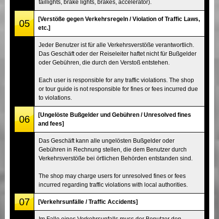
taillights, brake lights, brakes, accelerator).
[Verstöße gegen Verkehrsregeln / Violation of Traffic Laws,
05
etc.]
Jeder Benutzer ist für alle Verkehrsverstöße verantwortlich.
Das Geschäft oder der Reiseleiter haftet nicht für Bußgelder
oder Gebühren, die durch den Verstoß entstehen.
Each user is responsible for any traffic violations. The shop
or tour guide is not responsible for fines or fees incurred due
to violations.
[Ungelöste Bußgelder und Gebühren / Unresolved fines
06
and fees]
Das Geschäft kann alle ungelösten Bußgelder oder
Gebühren in Rechnung stellen, die dem Benutzer durch
Verkehrsverstöße bei örtlichen Behörden entstanden sind.
The shop may charge users for unresolved fines or fees
incurred regarding traffic violations with local authorities.
07
[Verkehrsunfälle / Traffic Accidents]
Im Falle eines Verkehrsunfalls muss der Benutzer den