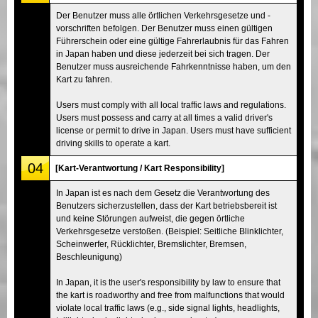
Der Benutzer muss alle örtlichen Verkehrsgesetze und -
vorschriften befolgen. Der Benutzer muss einen gültigen
Führerschein oder eine gültige Fahrerlaubnis für das Fahren
in Japan haben und diese jederzeit bei sich tragen. Der
Benutzer muss ausreichende Fahrkenntnisse haben, um den
Kart zu fahren.
Users must comply with all local traffic laws and regulations.
Users must possess and carry at all times a valid driver's
license or permit to drive in Japan. Users must have sufficient
driving skills to operate a kart.
04
[Kart-Verantwortung / Kart Responsibility]
In Japan ist es nach dem Gesetz die Verantwortung des
Benutzers sicherzustellen, dass der Kart betriebsbereit ist
und keine Störungen aufweist, die gegen örtliche
Verkehrsgesetze verstoßen. (Beispiel: Seitliche Blinklichter,
Scheinwerfer, Rücklichter, Bremslichter, Bremsen,
Beschleunigung)
In Japan, it is the user's responsibility by law to ensure that
the kart is roadworthy and free from malfunctions that would
violate local traffic laws (e.g., side signal lights, headlights,