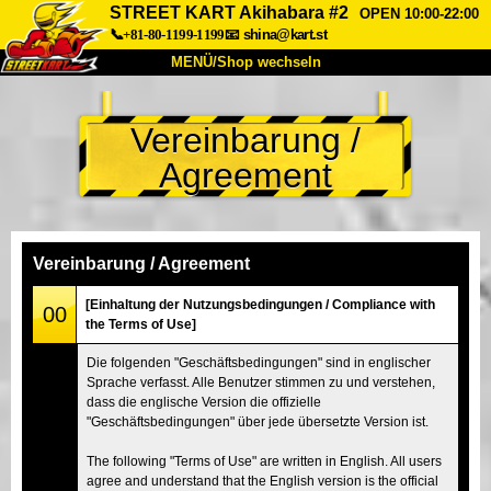
STREET KART Akihabara #2
OPEN 10:00-22:00
📞+81-80-1199-1199
📧
shina@kart.st
MENÜ/Shop wechseln
START
Vereinbarung /
Über uns
Spezifikationen
Preise
Agreement
Anfahrt
Bewertungen
FAQ
Unternehmen
Buchung
Shop wechseln
Vereinbarung / Agreement
Tokio Shinagawa
Tokio Akihabara#1
[Einhaltung der Nutzungsbedingungen / Compliance with
00
the Terms of Use]
Tokio Akihabara#2
Tokio Shibuya
Die folgenden "Geschäftsbedingungen" sind in englischer
Tokio Shibuya Annex
Tokio Bucht
Sprache verfasst. Alle Benutzer stimmen zu und verstehen,
dass die englische Version die offizielle
Tokio Asakusa
Osaka
"Geschäftsbedingungen" über jede übersetzte Version ist.
Okinawa
The following "Terms of Use" are written in English. All users
agree and understand that the English version is the official